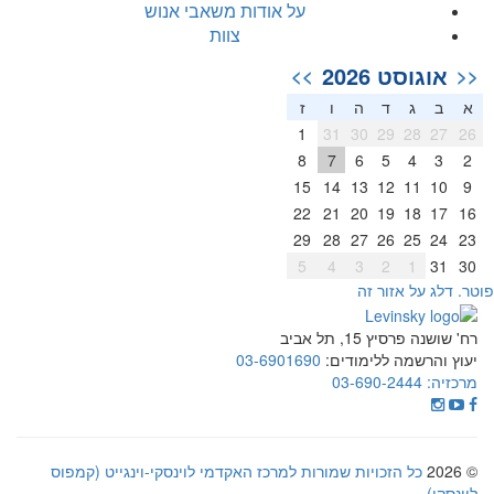
על אודות משאבי אנוש
צוות
אוגוסט 2026
>>
<<
א
ב
ג
ד
ה
ו
ז
1
31
30
29
28
27
26
8
7
6
5
4
3
2
15
14
13
12
11
10
9
22
21
20
19
18
17
16
29
28
27
26
25
24
23
5
4
3
2
1
31
30
וטר. דלג על אזור זה
רח' שושנה פרסיץ 15, תל אביב
יעוץ והרשמה ללימודים:
03-6901690
מרכזיה:
03-690-2444
© 2026
כל הזכויות שמורות למרכז האקדמי לוינסקי-וינגייט (קמפוס
לוינסקי)