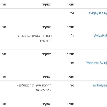
תואר
תפקיד
תחומ
avigayilsa1@
גב'
תואר
תפקיד
תחומ
AviyaRi@
ד"ר
רכזת התנסויות בתוכנית
התרפיה
תואר
תפקיד
תחומ
YaakoviaAv1@l
מר
תואר
תפקיד
תחומ
avihaiye@
מר
הדרכה אישית למנהלים -
אבני-ראשה
תואר
תפקיד
תחומ