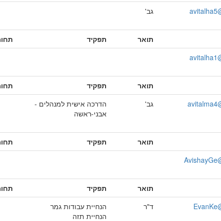
avitalha5@
גב'
תואר
תפקיד
תחומ
avitalha1@
תואר
תפקיד
תחומ
avitalma4@
גב'
הדרכה אישית למנהלים -
אבני-ראשה
תואר
תפקיד
תחומ
AvishayGe@l
תואר
תפקיד
תחומ
EvanKe@l
ד"ר
הנחיית עבודות גמר
הנחיית תזה