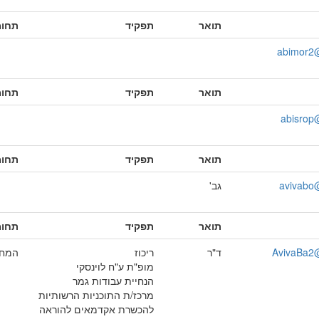
תואר
תפקיד
תחומ
abimor2@
תואר
תפקיד
תחומ
abisrop@
תואר
תפקיד
תחומ
avivabo@
גב'
תואר
תפקיד
תחומ
AvivaBa2@
ד"ר
ריכוז
המחל
מופ"ת ע"ח לוינסקי
הנחיית עבודות גמר
מרכז/ת התוכניות הרשותיות
להכשרת אקדמאים להוראה