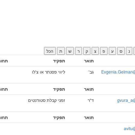
נ
ס
ע
פ
צ
ק
ר
ש
ת
הכל
תואר
תפקיד
תחומ
Evgenia.Gelman@l
גב'
ליווי פסנתר או צ'לו
תואר
תפקיד
תחומ
gvura_a@
ד"ר
זמני קבלת סטודנטים
תואר
תפקיד
תחומ
avitu@