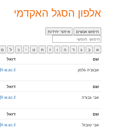
אלפון הסגל האקדמי
חיפוש אנשים
איתור יחידות
חיפוש
חופשי
א
ב
ג
ד
ה
ו
ז
ח
ט
י
כ
ל
מ
שם
דואל
אבגניה גלמן
-w.ac.il
שם
דואל
אבי גבורה
l-w.ac.il
שם
דואל
אבי טובול
l-w.ac.il