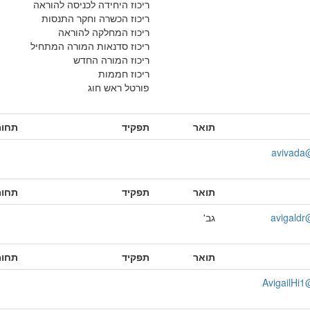
ריכוז היחידה לכניסה להוראה
ריכוז הכשרה וחקר התנסות
ריכוז המחלקה להוראה
ריכוז סדנאות המורה המתחיל
ריכוז המורה החדש
ריכוז חממות
פורטל ראש חוג
תואר
תפקיד
תחומ
avivada@
תואר
תפקיד
תחומ
avigaldr@
גב'
תואר
תפקיד
תחומ
AvigailHi1@