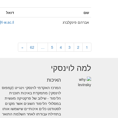
שם
דואל
אברהם פינקלברג
l-w.ac.il
»
62
…
5
4
3
2
1
למה לוינסקי
האיכות
המרכז האקדמי לוינסקי וינגייט (קמפוס
לוינסקי) מתמקדת באיכות תוכנית
הלימוד - שילוב של פרקטיקה מעשית
במסלולי הלימוד השונים אשר מקנים
לסטודנט כלים איכותיים שישמשו אותו
בתחילת עבודתו לאחר השלמת התואר