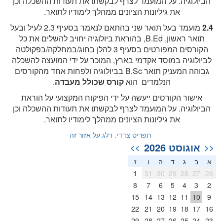
הביולוגיה. על המועמד לצרף לבקשתו את תעודות ההשכלה וכן
את גיליונות הציונים ממהלך לימודיו לתואר.
2.4
מועמד בעל תואר שני בהתאם לנאמר בסעיף 2.3 לעיל ובעל
תואר ראשון, B.Ed, בהוראת ביולוגיה יחויב להשלים את כל
הקורסים המפורטים בסעיף 3 להלן בחוג/במחלקה/בפקולטה
לביולוגיה במוסד אקדמי בארץ, המוכר על ידי המועצה להשכלה
גבוהה המעניק תואר B.Sc בביולוגיה ולפחות אחד מהקורסים
הנלמדים הוא
קורס שכולל מעבדה
.
אישור הקורסים ייעשה על ידי הפיקוח המקצועי על הוראת
הביולוגיה. על המועמד לצרף לבקשתו את תעודות ההשכלה וכן
את גיליונות הציונים ממהלך לימודיו לתואר.
תפריט צדדי. דלג על אזור זה
אוגוסט 2026
>>
<<
א
ב
ג
ד
ה
ו
ז
1
31
30
29
28
27
26
8
7
6
5
4
3
2
15
14
13
12
11
10
9
22
21
20
19
18
17
16
29
28
27
26
25
24
23