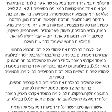
ודיפלומות במשרד החינוך במקצוע שהוא קרוב לתחום הביולוגיה,
אך אינו אחד מהמקצועות המצוינים בסעיפים 2.1 או 2.2 לעיל
אלא אחד מהמקצועות אופטומטריה, ביופיזיקה, בריאות הציבור,
הנדסה ביוטכנולוגית, הנדסת חקלאות, הנדסת מזון, הנדסה
כימית, הנדסה פרמצבטית, הפרעות בתקשורת, מדעי היין, מדעי
המוח, מדעי הסביבה, סיעוד, פאראמדיה, פיזיותרפיה, פיזיקה,
פסיכוביולוגיה, רנטגן ורפואת חירום – יקבל רישיון להוראת
הביולוגיה בתנאי שיעמוד בדרישות האלה:
– עליו לעבור בהצלחה את לימודי כל קורסי המבוא בתחומי
המדעים המפורטים בסעיף 3 בחוג/במחלקה/בפקולטה לביולוגיה
במוסד אקדמי המוכר על ידי המועצה להשכלה גבוהה המעניק
תואר B.Sc. בביולוגיה, וכן לעבור בהצלחה את הבחינות במסגרת
לימודיו לפחות בשניים מהקורסים הבסיסיים בביולוגיה, המצוינים
בסעיף 3.
– עליו להשלים בהצלחה את הלימודים ב-6 קורסים נוספים,
בהיקף של 12 שעות סמסטריאליות לפחות,
בחוג/במחלקה/בפקולטה לביולוגיה במוסד אקדמי בארץ, המוכר
על ידי המועצה להשכלה גבוהה המעניק תואר B.Sc בביולוגיה.
אישור הקורסים ייעשה על ידי הפיקוח המקצועי על הוראת