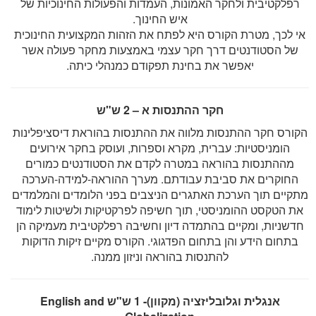
רפלקטיבית ולחקר האמונות, העמדות והפעולות החינוכיות של
איש החינוך.
אי לכך, מטרת הקורס היא לפתח את הזהות המקצועית החינוכית
של הסטודנטים דרך חקר עצמי באמצעות מחקר פעולה אשר
יאפשר את בחינת תפקודם כמנהלי כיתה.
חקר ההתנסות א – 2 ש"ש
הקורס חקר ההתנסות מלווה את ההתנסות בהוראת דיסציפלינות
הומניסטיות: עברית, מקרא וספרות, ועוסק בחקר אירועים
מההתנסות בהוראה במטרה לקדם את הסטודנטים כמורים
החוקרים את סביבת עבודתם. מערך ההוראה-למידה-הערכה
מתקיים תוך הערכת האתגרים הניצבים בפני הלומדים והמלמדים
את הטקסט ההומניסטי, תוך חשיפה לפרקטיקות ולשיטות לימוד
חדשניות, ומקיים בהתמדה דיון וחשיבה רפלקטיבית מעמיקה הן
בתחום הידע והן בתחום הפדגוגי. הקורס מקיים זיקות הדוקות
להתנסות בהוראה וניזון ממנה.
אנגלית וגלובליזציה (מקוון)- 1 ש"ש
English and