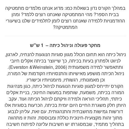
במהלך הקורס נדון בשאלות כמו: מדוע אנחנו מלמדים מתמטיקה
בבית הספר? מהי המתמטיקה שאנחנו רוצים ללמד? ומהן
ההזדמנויות ללמידה שאנחנו רוצים לזמן לתלמידים שלנו בשיעורי
המתמטיקה?
מחקר פעולה וניהול כיתה – 1 ש"ש
ניהול כיתה הוא תחום הכולל מגוון סוגיות הנוגעות להנחיה, לארגון,
לניווט ולפתרון בעיות בכיתה, כך שייווצר בכיתה אקלים חיובי
ותתאפשר למידה משמעותית (Everston &Weinstein, 2006).
ניהול הכיתה מושפע מאישיותו והתנסויותיו הקודמות של המורה,
וכן מאמונותיו, רגשותיו, מיומנויותיו וכישוריו.
הקורס יתייחס למגוון סוגיות הנוגעות לניהול כיתה, כגון מנהיגות
המורה בכיתה, משמעת, שותפות במעשה החינוכי, בניית אקלים
כיתתי, תהליכי הוראה ולמידה וזיקתם לניהול הכיתה ועוד. עקב
היותן חלק משגרת החיים היום יומית בכיתה, הכרעות בסוגיות אלו
דורשות גמישות מחשבתית והתנהגותית. עם זאת, עליהן לנבוע
מתוך זהות מקצועית-חינוכית כוללת ומבוססת. זהות זו מתהווה
בתהליך מתמיד, שבמסגרתו יש חשיבות עליונה לפיתוח חשיבה