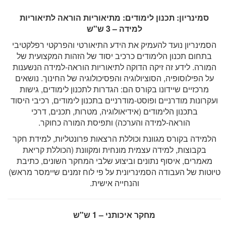
סמינריון: תכנון לימודים: מתיאוריות הוראה לתיאוריות
למידה – 3 ש"ש
הסמינריון נועד להעמיק את הידע התיאורטי והפרקטי רפלקטיבי
בתחום תכנון הלימודים כרכיב יסוד של הזהות המקצועית של
המורה. לידע זה זיקה הדוקה לתיאוריות הוראה-למידה הנשענות
על הפילוסופיה, הסוציולוגיה והפסיכולוגיה של החינוך. נושאים
מרכזיים שיידונו בקורס הם: הגדרות לתכנון לימודים, גישות
ועקרונות מודרניים ופוסט-מודרניים בתכנון לימודים, רכיבי היסוד
בתכנון הלימודים (אידיאולוגיה, מטרות, תכנים, דרכי
הוראה-למידה והערכה) ותפיסת המורה כחוקר.
הלמידה בקורס מגוונת וכוללת הרצאות פרונטליות, למידת חקר
בקבוצות, למידה עצמית מונחית ומקוונת (הכוללת קריאת
מאמרים, איסוף נתונים וביצוע שלבי המחקר השונים, כתיבת
טיוטות של העבודה הסמינריונית על פי לוח זמנים שיימסר מראש)
והנחייה אישית.
מחקר איכותני – 1 ש"ש