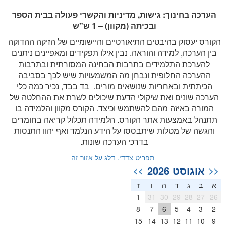
הערכה בחינוך: גישות, מדיניות והקשרי פעולה בבית הספר
ובכיתה (מקוון) – 1 ש"ש
הקורס יעסוק בהיבטים התיאורטיים והיישומיים של הזיקה ההדוקה
בין הערכה, למידה והוראה. נבין אילו תפקידים ומאפיינים ניתנים
להערכת התלמידים בתרבות הבחינה המסורתית ובתרבות
ההערכה החלופית ונבחן מה המשמעויות שיש לכך בסביבה
הכיתתית ובאחריות שנושאים מורים. בד בבד, נכיר כמה כלי
הערכה שונים ואת שיקולי הדעת שיכולים לשרת את ההחלטה של
המורה באיזה מהם להשתמש וכיצד. הקורס מקוון והלמידה בו
תתנהל באמצעות אתר הקורס. הלמידה תכלול קריאה בחומרים
והגשה של מטלות שיתבססו על הידע הנלמד ואף יהוו התנסות
בדרכי הערכה שונות.
תפריט צדדי. דלג על אזור זה
אוגוסט 2026
>>
<<
א
ב
ג
ד
ה
ו
ז
1
31
30
29
28
27
26
8
7
6
5
4
3
2
15
14
13
12
11
10
9