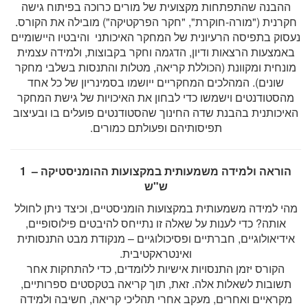
ההבנה שהתפתחות מקצועית של מורים כרוכה בפיתוח גישה
חקרנית ("מורה-חוקרת", "חקר הפרקטיקה") מובילה את הקורס.
נעסוק בתפיסה הרעיונית של המחקר האיכותני והיבטיו היישומיים
באמצעות הרצאות ודיון, הדגמה וחקר בקבוצות, ולמידה עצמית
מונחית ומקוונת (הכוללת קריאה, מטלות והתנסות בשלבי מחקר
שונים). המהלכים המחקריים ייושמו בסמינריון של כל אחד
מהסטודנטים וישמשו כדי לבחון את האיכויות של גישת המחקר
האיכותנית בהבנת שדה החינוך שהסטודנטים פועלים בו ובעיצוב
תפיסותיהם ופעולתם כמורים.
הוראה ולמידה משמעותית במקצועות ההומניסטיקה – 1
ש"ש
מהי למידה משמעותית במקצועות הומניסטיים, וכיצד ניתן לחולל
אותה? כדי לענות על שאלה זו נתייחס להיבטים פילוסופיים,
אידיאולוגיים, חברתיים ופסיכולוגיים – מנקודת מבט התנסותית
ואינטראקטיבית.
הקורס יזמן התנסויות אישיות ללומדים, כדי להתחקות אחר
תשובות לשאלות אלה. זאת, תוך קריאה בטקסטים ספרותיים,
מקראיים ואחרים, מעקב אחרי תהליכי קריאה, חשיבה ולמידה