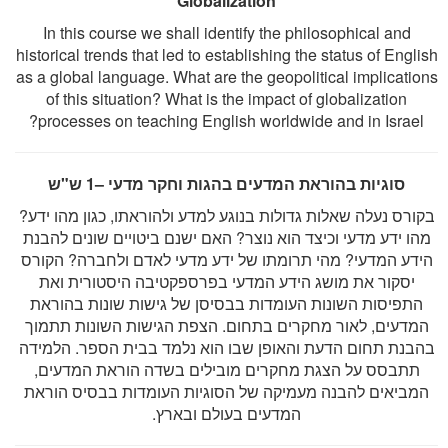
Globalization
In this course we shall identify the philosophical and
historical trends that led to establishing the status of English
as a global language. What are the geopolitical implications
of this situation? What is the impact of globalization
processes on teaching English worldwide and in Israel?
סוגיות בהוראת המדעים בהגות וחקר מדעי –1 ש"ש
בקורס נעלה שאלות גדולות בנוגע למדע ולהוראתו, כגון מהו ידע?
מהו ידע מדעי וכיצד הוא נוצר? האם ישנם ביטויים שונים להבנת
הידע המדעי? מהי תרומתו של ידע מדעי לאדם ולחברה? הקורס
יסקור את מושג הידע המדעי בפרספקטיבה היסטורית ואת
התפיסות השונות העומדות בבסיסן של גישות שונות בהוראת
המדעים, לאור מחקרים בתחום. הצפת הגישות השונות תתמוך
בהבנת תחום הדעת והאופן שבו הוא נלמד בבית הספר. הלמידה
תתבסס על הצגת מחקרים מובילים בשדה הוראת המדעים,
המביאים להבנה מעמיקה של הסוגיות העומדות בבסיס הוראת
המדעים בעולם ובארץ.