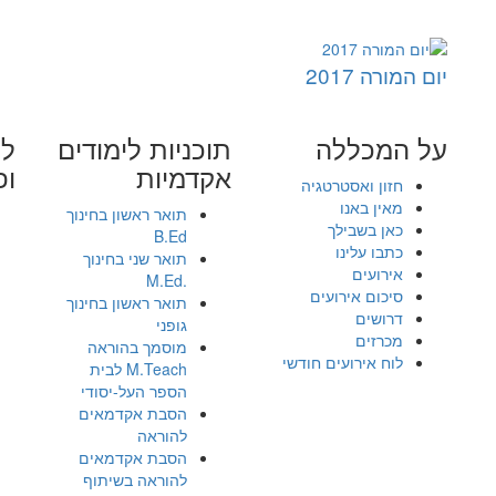
יום המורה 2017
על המכללה
תוכניות לימודים
לי
אקדמיות
ופ
חזון ואסטרטגיה
מאין באנו
תואר ראשון בחינוך
כאן בשבילך
B.Ed
כתבו עלינו
תואר שני בחינוך
אירועים
.M.Ed
סיכום אירועים
תואר ראשון בחינוך
דרושים
גופני
מכרזים
מוסמך בהוראה
לוח אירועים חודשי
M.Teach לבית
הספר העל-יסודי
הסבת אקדמאים
להוראה
הסבת אקדמאים
להוראה בשיתוף