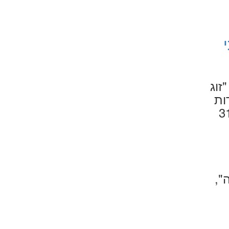
זוג
ות
",