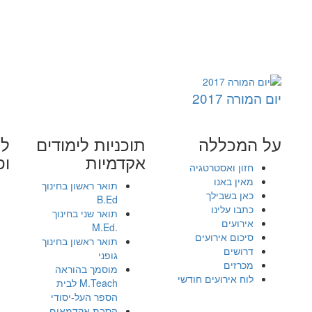
יום המורה 2017
על המכללה
תוכניות לימודים
לי
אקדמיות
ופ
חזון ואסטרטגיה
מאין באנו
תואר ראשון בחינוך
כאן בשבילך
B.Ed
כתבו עלינו
תואר שני בחינוך
אירועים
.M.Ed
סיכום אירועים
תואר ראשון בחינוך
דרושים
גופני
מכרזים
מוסמך בהוראה
לוח אירועים חודשי
M.Teach לבית
הספר העל-יסודי
הסבת אקדמאים