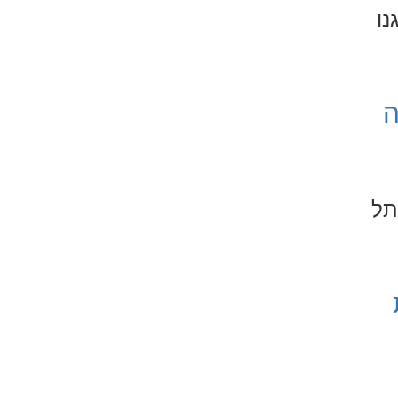
נו
ה
תל