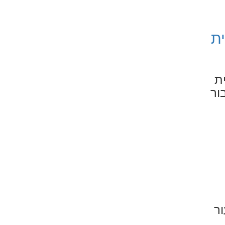
ית
ת
בפני ציבור
ור