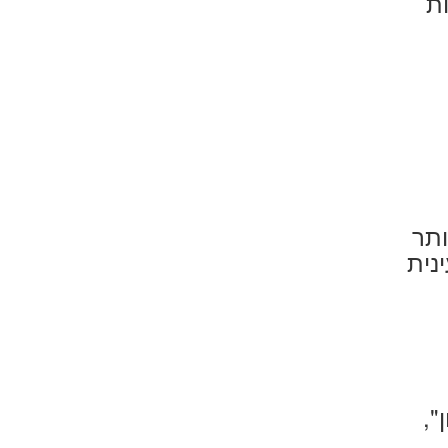
ת
ותר
נית
",