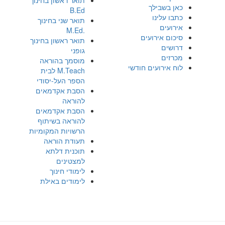
כאן בשבילך
B.Ed
כתבו עלינו
תואר שני בחינוך
אירועים
.M.Ed
סיכום אירועים
תואר ראשון בחינוך
דרושים
גופני
מכרזים
מוסמך בהוראה
לוח אירועים חודשי
M.Teach לבית
הספר העל-יסודי
הסבת אקדמאים
להוראה
הסבת אקדמאים
להוראה בשיתוף
הרשויות המקומיות
תעודת הוראה
תוכנית דלתא
למצטינים
לימודי חינוך
לימודים באילת