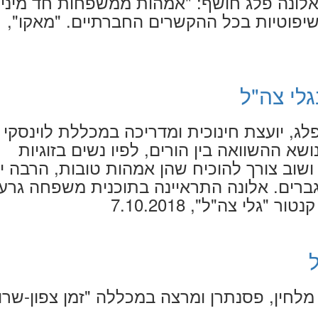
לונה פלג חושף: "אמהות ממשפחות חד מיניו
שיפוטיות בכל ההקשרים החברתיים. "מאקו",
גלי צה"ל
פלג, יועצת חינוכית ומדריכה במכללת לוינסקי
שא ההשוואה בין הורים, לפיו נשים בזוגיות
ושוב צורך להוכיח שהן אמהות טובות, הרבה י
רים. אלונה התראיינה בתוכנית משפחה גרעי
 "גלי צה"ל", 7.10.2018
לחין, פסנתרן ומרצה במכללה "זמן צפון-שרון