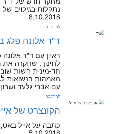
מחקר חדש של ד"ר א
נתקלות בגילוים של 
8.10.2018
להרחבה
ד"ר אלונה פלג ב
ראיון עם ד"ר אלונה 
לחינוך, שחקרה את נו
חד-מינית חשות שוב 
מאמהות הנשואות לגב
עם אברי גלעד ושרון קנטור
להרחבה
הקונצרט של אייל
כתבה על אייל באט, מ
5.10.2018