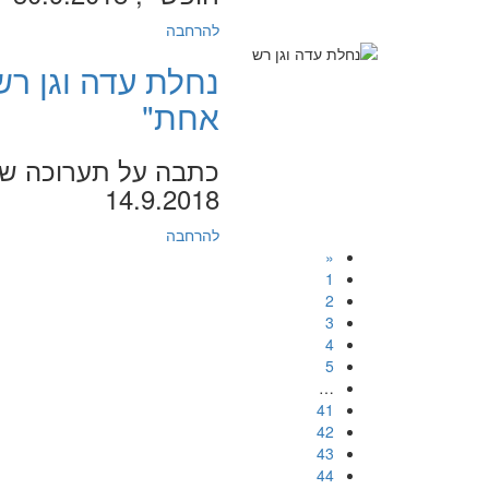
להרחבה
נחלת עדה וגן רש
אחת"
14.9.2018
להרחבה
«
1
2
3
4
5
…
41
42
43
44