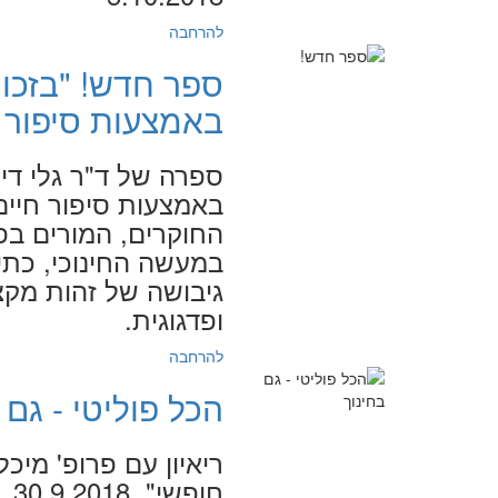
להרחבה
ספר חדש! "בזכות
באמצעות סיפור ח
ספרה של ד"ר גלי דינ
החוקרים, המורים בפ
במעשה החינוכי, כתי
גיבושה של זהות מקצו
ופדגוגית.
להרחבה
הכל פוליטי - גם 
ריאיון עם פרופ' מי
חופשי", 30.9.2018