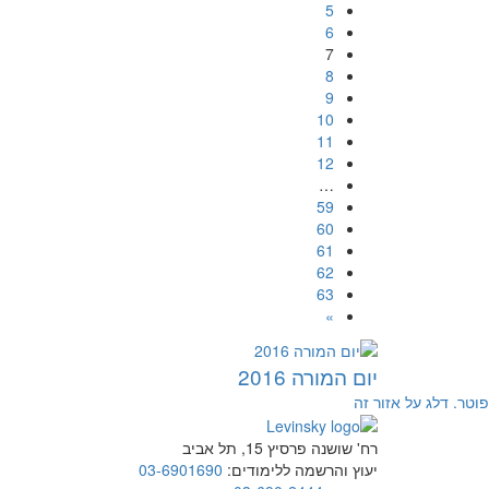
5
6
7
8
9
10
11
12
…
59
60
61
62
63
»
יום המורה 2016
פוטר. דלג על אזור זה
רח' שושנה פרסיץ 15, תל אביב
יעוץ והרשמה ללימודים:
03-6901690