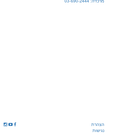
מרכזיה:
03-690-2444
הצהרת
נגישות