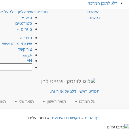
דלג לתוכן המרכזי
הצהרת
תפריט ראשי עליון. דלג על אז
נגישות
סגל
סטודנטים
בוגרים
ספרייה
שירותי מידע אישי
צור קשר
عربيه
EN
חפש:
תפריט ראשי. דלג על אזור זה.
על המרכז
תואר ראשון
תואר שני
תעו
דף הבית
»
תקשורת ואירועים
»
כתבו עלינו