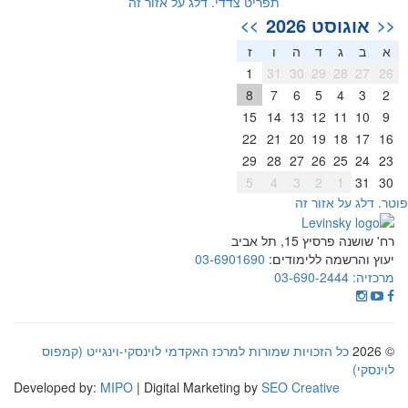
תפריט צדדי. דלג על אזור זה
אוגוסט 2026
>>
<<
א
ב
ג
ד
ה
ו
ז
1
31
30
29
28
27
26
8
7
6
5
4
3
2
15
14
13
12
11
10
9
22
21
20
19
18
17
16
29
28
27
26
25
24
23
5
4
3
2
1
31
30
וטר. דלג על אזור זה
רח' שושנה פרסיץ 15, תל אביב
יעוץ והרשמה ללימודים:
03-6901690
מרכזיה:
03-690-2444
© 2026
כל הזכויות שמורות למרכז האקדמי לוינסקי-וינגייט (קמפוס
לוינסקי)
Developed by:
MIPO
| Digital Marketing by
SEO Creative