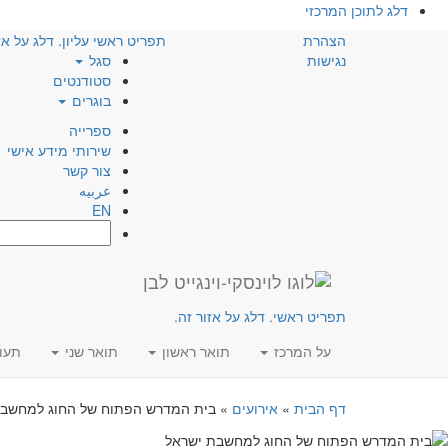
דלג לתוכן המרכזי
הצהרת
תפריט ראשי עליון. דלג על אז
נגישות
סגל
סטודנטים
בוגרים
ספרייה
שירותי מידע אישי
צור קשר
عربيه
EN
חפש:
תפריט ראשי. דלג על אזור זה.
על המרכז
תואר ראשון
תואר שני
תעו
דף הבית
»
אירועים
»
בית המדרש הפתוח של החוג למחשבת