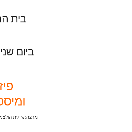
בית ה
פיז
ומיסט
מרצה: גיתית הולצמן