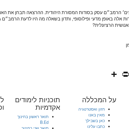
ים׳ הרמב״ם עסק בסודות המסורת היהודית. ההרצאה תבחן את האופ
ת אלה באופן מדעי ופילוסופי, ותדון בשאלה מה היו לדעת הרמב״ם ג
נושית הרציונלית?
ן
PrintFriendly
Share
WhatsAp
Fa
E
על המכללה
תוכניות לימודים
לי
אקדמיות
ופ
חזון ואסטרטגיה
מאין באנו
תואר ראשון בחינוך
כאן בשבילך
B.Ed
כתבו עלינו
תואר שני בחינוך