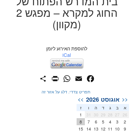
בית המדרש הפתוח של
החוג למקרא – מפגש 2
(מקוון)
להוספת האירוע ליומן
iCal
PrintFriendly
Share
WhatsApp
Facebook
Email
תפריט צדדי. דלג על אזור זה
אוגוסט 2026
>>
<<
א
ב
ג
ד
ה
ו
ז
1
31
30
29
28
27
26
8
7
6
5
4
3
2
15
14
13
12
11
10
9