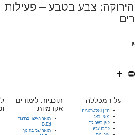
ירוקה: צבע בטבע – פעילות
רים
ן
PrintFriendly
Share
WhatsAp
Fa
E
על המכללה
תוכניות לימודים
לי
אקדמיות
ופ
חזון ואסטרטגיה
מאין באנו
תואר ראשון בחינוך
כאן בשבילך
B.Ed
כתבו עלינו
תואר שני בחינוך
אירועים