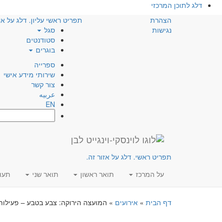
דלג לתוכן המרכזי
הצהרת
תפריט ראשי עליון. דלג על אז
נגישות
סגל
סטודנטים
בוגרים
ספרייה
שירותי מידע אישי
צור קשר
عربيه
EN
חפש:
תפריט ראשי. דלג על אזור זה.
על המרכז
תואר ראשון
תואר שני
תעו
דף הבית
»
אירועים
»
המועצה הירוקה: צבע בטבע – פעילות 