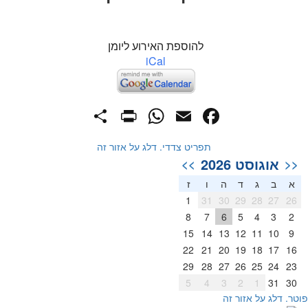
להוספת האירוע ליומן
iCal
PrintFriendly
Share
WhatsApp
Facebook
Email
תפריט צדדי. דלג על אזור זה
אוגוסט 2026
>>
<<
א
ב
ג
ד
ה
ו
ז
1
31
30
29
28
27
26
8
7
6
5
4
3
2
15
14
13
12
11
10
9
22
21
20
19
18
17
16
29
28
27
26
25
24
23
5
4
3
2
1
31
30
וטר. דלג על אזור זה