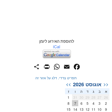
להוספת האירוע ליומן
iCal
PrintFriendly
Share
WhatsApp
Facebook
Email
תפריט צדדי. דלג על אזור זה
אוגוסט 2026
>>
<<
א
ב
ג
ד
ה
ו
ז
1
31
30
29
28
27
26
8
7
6
5
4
3
2
15
14
13
12
11
10
9