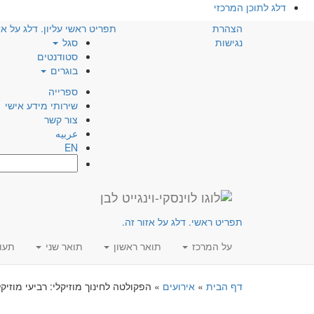
דלג לתוכן המרכזי
הצהרת
תפריט ראשי עליון. דלג על אז
נגישות
סגל
סטודנטים
בוגרים
ספרייה
שירותי מידע אישי
צור קשר
عربيه
EN
חפש:
תפריט ראשי. דלג על אזור זה.
על המרכז
תואר ראשון
תואר שני
תעו
דף הבית
»
אירועים
»
הפקולטה לחינוך מוזיקלי: רביעי מוזיקל