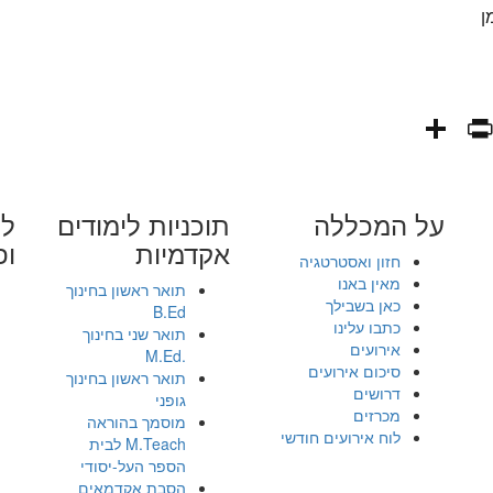
ן
PrintFriendly
Share
WhatsAp
Fa
E
על המכללה
תוכניות לימודים
לי
אקדמיות
ופ
חזון ואסטרטגיה
מאין באנו
תואר ראשון בחינוך
כאן בשבילך
B.Ed
כתבו עלינו
תואר שני בחינוך
אירועים
.M.Ed
סיכום אירועים
תואר ראשון בחינוך
דרושים
גופני
מכרזים
מוסמך בהוראה
לוח אירועים חודשי
M.Teach לבית
הספר העל-יסודי
הסבת אקדמאים