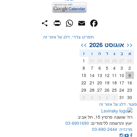
PrintFriendly
Share
WhatsApp
Facebook
Email
תפריט צדדי. דלג על אזור זה
אוגוסט 2026
>>
<<
א
ב
ג
ד
ה
ו
ז
1
31
30
29
28
27
26
8
7
6
5
4
3
2
15
14
13
12
11
10
9
22
21
20
19
18
17
16
29
28
27
26
25
24
23
5
4
3
2
1
31
30
וטר. דלג על אזור זה
רח' שושנה פרסיץ 15, תל אביב
יעוץ והרשמה ללימודים:
03-6901690
מרכזיה:
03-690-2444