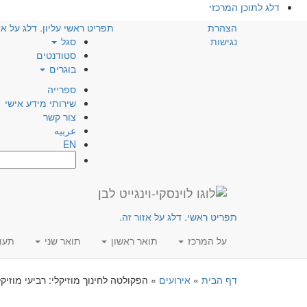
דלג לתוכן המרכזי
הצהרת
תפריט ראשי עליון. דלג על אז
נגישות
סגל
סטודנטים
בוגרים
ספרייה
שירותי מידע אישי
צור קשר
عربيه
EN
חפש:
תפריט ראשי. דלג על אזור זה.
על המרכז
תואר ראשון
תואר שני
תעו
דף הבית
»
אירועים
»
הפקולטה לחינוך מוזיקלי: רביעי מוזיקל