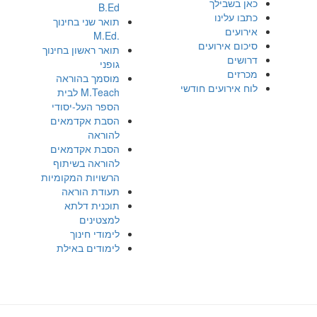
כאן בשבילך
B.Ed
כתבו עלינו
תואר שני בחינוך
אירועים
.M.Ed
סיכום אירועים
תואר ראשון בחינוך
דרושים
גופני
מכרזים
מוסמך בהוראה
לוח אירועים חודשי
M.Teach לבית
הספר העל-יסודי
הסבת אקדמאים
להוראה
הסבת אקדמאים
להוראה בשיתוף
הרשויות המקומיות
תעודת הוראה
תוכנית דלתא
למצטינים
לימודי חינוך
לימודים באילת