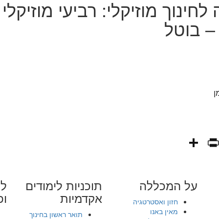
חינוך מוזיקלי: רביעי מוזיקלי
 – בוטל
ן
PrintFriendly
Share
WhatsAp
Fa
E
על המכללה
תוכניות לימודים
לי
אקדמיות
ופ
חזון ואסטרטגיה
מאין באנו
תואר ראשון בחינוך