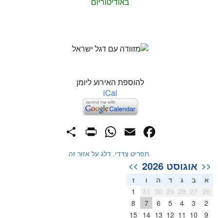
באודיטוריום
להוספת האירוע ליומן
iCal
PrintFriendly
Share
WhatsApp
Facebook
Email
תפריט צדדי. דלג על אזור זה
אוגוסט 2026
>>
<<
א
ב
ג
ד
ה
ו
ז
1
31
30
29
28
27
26
8
7
6
5
4
3
2
15
14
13
12
11
10
9