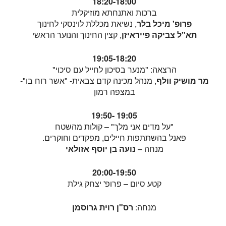
18:20-18:00
ברכות ואתנחתא מוזיקלית
פרופ' מיכל בלר
, נשיאת מכללת לוינסקי לחינוך
תא"ל צביקה פייראיזן
, קצין החינוך והנוער הראשי
19:05-18:20
הרצאה: "מנער בסיכון לחייל עם סיכוי"
מר מושיק וולף
, מנהל מכינה קדם צבאית- "אשר רוח בו"-
במצפה רמון
19:05 -19:50
"על מדים אני מלך" – קולות מהשטח
פאנל בהשתתפות חיילים, מפקדים וחוקרים.
מנחה –
נועה בן יוסף אזולאי
20:00-19:50
קטע סיום – פרופ' יצחק גילת
מנחה:
רס"ן רוית גרוסמן