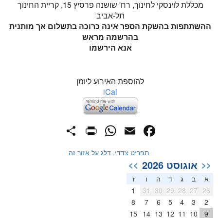
מכללת לוינסקי לחינוך, רח' שושנה פרסיץ 15, קריית החינוך
תל-אביב
ההשתתפות בהשקת הספר אינה כרוכה בתשלום אך מותנית
בהרשמה מראש
אנא הירשמו
להוספת האירוע ליומן
iCal
PrintFriendly
Share
WhatsApp
Facebook
Email
תפריט צדדי. דלג על אזור זה
אוגוסט 2026
>>
<<
א
ב
ג
ד
ה
ו
ז
1
31
30
29
28
27
26
8
7
6
5
4
3
2
15
14
13
12
11
10
9