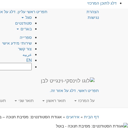
דלג לתוכן המרכזי
הצהרת
תפריט ראשי עליון. דלג על אז
נגישות
סגל
סטודנטים
בוגרים
ספרייה
שירותי מידע אישי
צור קשר
عربيه
EN
חפש:
תפריט ראשי. דלג על אזור זה.
על המרכז
תואר ראשון
תואר שני
תעו
דף הבית
»
אירועים
»
אגודת הסטודנטים: מסיבת חנוכה – ב