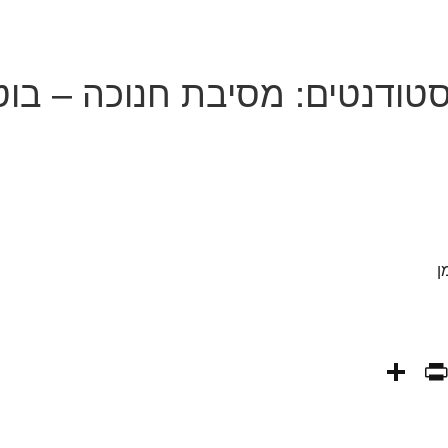
טודנטים: מסיבת חנוכה – בוט
ן
PrintFriendly
Share
WhatsAp
Fa
E