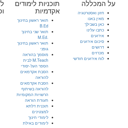
על המכללה
תוכניות לימודים
לי
אקדמיות
ופ
חזון ואסטרטגיה
מאין באנו
תואר ראשון בחינוך
כאן בשבילך
B.Ed
כתבו עלינו
תואר שני בחינוך
אירועים
.M.Ed
סיכום אירועים
תואר ראשון בחינוך
דרושים
גופני
מכרזים
מוסמך בהוראה
לוח אירועים חודשי
M.Teach לבית
הספר העל-יסודי
הסבת אקדמאים
להוראה
הסבת אקדמאים
להוראה בשיתוף
הרשויות המקומיות
תעודת הוראה
תוכנית דלתא
למצטינים
לימודי חינוך
לימודים באילת