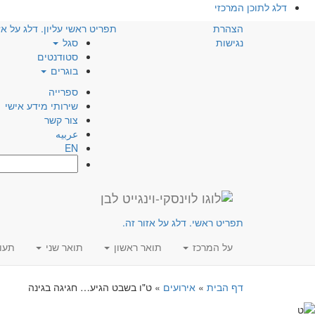
דלג לתוכן המרכזי
הצהרת
תפריט ראשי עליון. דלג על אז
נגישות
סגל
סטודנטים
בוגרים
ספרייה
שירותי מידע אישי
צור קשר
عربيه
EN
חפש:
תפריט ראשי. דלג על אזור זה.
על המרכז
תואר ראשון
תואר שני
תעו
דף הבית
»
אירועים
»
ט"ו בשבט הגיע… חגיגה בגינה