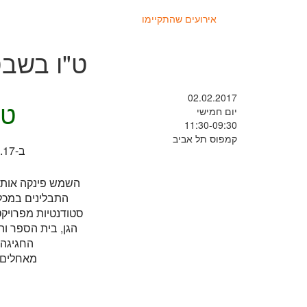
אירועים שהתקיימו
ט"ו בשבט
02.02.2017
ט"
יום חמישי
11:30-09:30
קמפוס תל אביב
ב-2.2.17, ביום האחרון של סמסטר א, חגגנו במכללה את ט"ו בשבט.
השמש פינקה אותנו
התבלינים במכללה
סטודנטיות מפרויקט
הגן, בית הספר והב
החגיגה 
מאחלים 