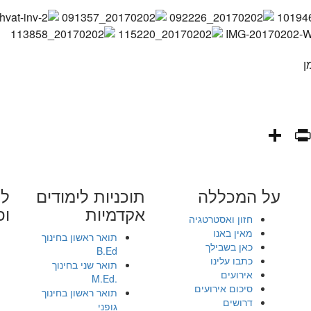
ן
PrintFriendly
Share
WhatsAp
Fa
E
על המכללה
תוכניות לימודים
לי
אקדמיות
ופ
חזון ואסטרטגיה
מאין באנו
תואר ראשון בחינוך
כאן בשבילך
B.Ed
כתבו עלינו
תואר שני בחינוך
אירועים
.M.Ed
סיכום אירועים
תואר ראשון בחינוך
דרושים
גופני