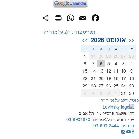
PrintFriendly
Share
WhatsApp
Facebook
Email
תפריט צדדי. דלג על אזור זה
אוגוסט 2026
>>
<<
א
ב
ג
ד
ה
ו
ז
1
31
30
29
28
27
26
8
7
6
5
4
3
2
15
14
13
12
11
10
9
22
21
20
19
18
17
16
29
28
27
26
25
24
23
5
4
3
2
1
31
30
וטר. דלג על אזור זה
רח' שושנה פרסיץ 15, תל אביב
יעוץ והרשמה ללימודים:
03-6901690
מרכזיה:
03-690-2444