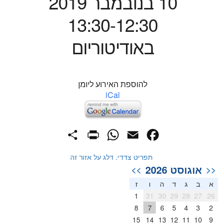
10 בנובמבר 2019
13:30-12:30
באודיטוריום
להוספת האירוע ליומן
iCal
PrintFriendly
Share
WhatsApp
Facebook
Email
תפריט צדדי. דלג על אזור זה
אוגוסט 2026
>>
<<
א
ב
ג
ד
ה
ו
ז
1
31
30
29
28
27
26
8
7
6
5
4
3
2
15
14
13
12
11
10
9