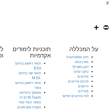
ן
PrintFriendly
Share
WhatsAp
Fa
E
על המכללה
תוכניות לימודים
לי
אקדמיות
ופ
חזון ואסטרטגיה
מאין באנו
תואר ראשון בחינוך
כאן בשבילך
B.Ed
כתבו עלינו
תואר שני בחינוך
אירועים
.M.Ed
סיכום אירועים
תואר ראשון בחינוך
דרושים
גופני
מכרזים
מוסמך בהוראה
לוח אירועים חודשי
M.Teach לבית
הספר העל-יסודי
הסבת אקדמאים