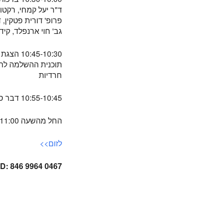
ד"ר יעל קמחי, רקטו
פרופ' דורית פטקין, 
גב' חוי ארנפלד, קי
10:45-10:30 הצגת תוכנית הלימודים, ד"ר תמר שהם-גואטה, ראש
תוכנית ההשלמה לתו
חרדיות
10:55-10:45 דבר סגנית דיקנית הסטודנטים, סמדר אורשטיין
החל מהשעה 11:00 השיעורים יתקיימו בהתאם למערכת השעות
לזום>>
ID: 846 9964 0467