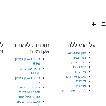
PrintFriendly
Share
WhatsAp
Fa
E
על המכללה
תוכניות לימודים
לי
אקדמיות
ופ
חזון ואסטרטגיה
מאין באנו
תואר ראשון בחינוך
כאן בשבילך
B.Ed
כתבו עלינו
תואר שני בחינוך
אירועים
.M.Ed
סיכום אירועים
תואר ראשון בחינוך
דרושים
גופני
מכרזים
מוסמך בהוראה
לוח אירועים חודשי
M.Teach לבית
הספר העל-יסודי
הסבת אקדמאים
להוראה