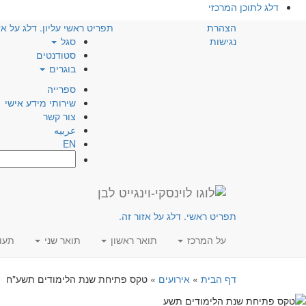
דלג לתוכן המרכזי
הצהרת
תפריט ראשי עליון. דלג על אז
נגישות
סגל
סטודנטים
בוגרים
ספרייה
שירותי מידע אישי
צור קשר
عربيه
EN
חפש:
תפריט ראשי. דלג על אזור זה.
על המרכז
תואר ראשון
תואר שני
תעו
דף הבית
»
אירועים
»
טקס פתיחת שנת הלימודים תשע"ח