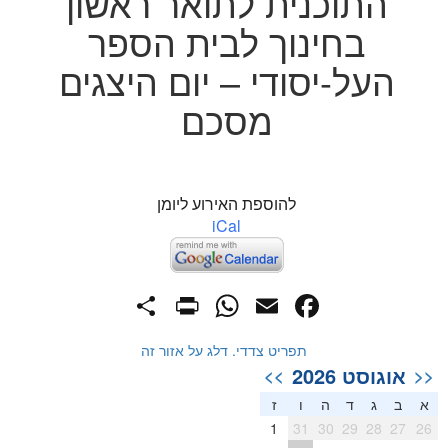
התוכנית לתואר ראשון
בחינוך לבית הספר
העל-יסודי – יום היצגים
מסכם
להוספת האירוע ליומן
iCal
PrintFriendly
Share
WhatsApp
Facebook
Email
תפריט צדדי. דלג על אזור זה
אוגוסט 2026
>>
<<
א
ב
ג
ד
ה
ו
ז
1
31
30
29
28
27
26