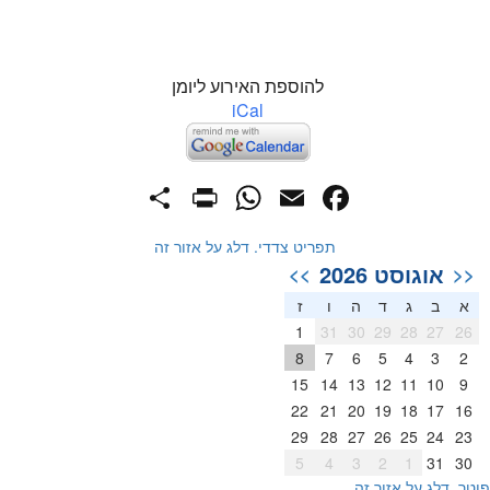
להוספת האירוע ליומן
iCal
PrintFriendly
Share
WhatsApp
Facebook
Email
תפריט צדדי. דלג על אזור זה
אוגוסט 2026
>>
<<
א
ב
ג
ד
ה
ו
ז
1
31
30
29
28
27
26
8
7
6
5
4
3
2
15
14
13
12
11
10
9
22
21
20
19
18
17
16
29
28
27
26
25
24
23
5
4
3
2
1
31
30
וטר. דלג על אזור זה