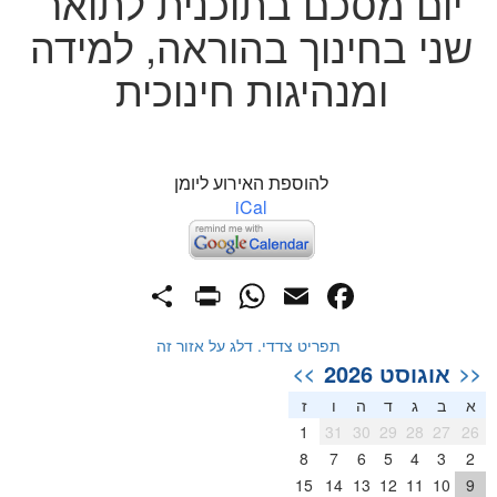
יום מסכם בתוכנית לתואר
שני בחינוך בהוראה, למידה
ומנהיגות חינוכית
להוספת האירוע ליומן
iCal
PrintFriendly
Share
WhatsApp
Facebook
Email
תפריט צדדי. דלג על אזור זה
אוגוסט 2026
>>
<<
א
ב
ג
ד
ה
ו
ז
1
31
30
29
28
27
26
8
7
6
5
4
3
2
15
14
13
12
11
10
9