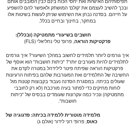
תפיסותיהם האישיות ואת יחסי הכוח בינם לבין הסובבים אותם
ובכך להשיב לעצמם את 'קולם' המושתק ולאפשר להם להשפיע
על חייהם. בסדנה נבחן את השימוש שניתן לעשות בשיטות אלו
במחקר, בחינוך ובחיים בכלל.
חושבים בשיעורי מתמטיקה (ובכלל):
פרקטיקות הוראה
, פרופ' טלי נחליאלי (FLS)
איך גורמים ליותר תלמידים לחשוב במהלך השיעור? איך גורמים
לתלמידים להיות מעורבים יותר? "כיתות חושבות" הוא אוסף של
פרקטיקות הוראה שפיתח פיטר לילידהל במטרה לקדם את
החשיבה של התלמידים ואת המעורבות שלהם בפיתוח הרעיונות
שעולים בכיתה. במסגרת הסדנה נעבוד בקבוצות קטנות מול
לוחות מחיקים כדי לפתור בעיה מורכבת (לא רק לחובבי
מתמטיקה) ונכיר כמה עקרונות שעומדים בבסיס של "כיתות
חושבות".
מלמידה מוטורית ללמידה בכיתה:
פדגוגיה של
כאוס
, פרופ' רוני לידור (אולם ג)