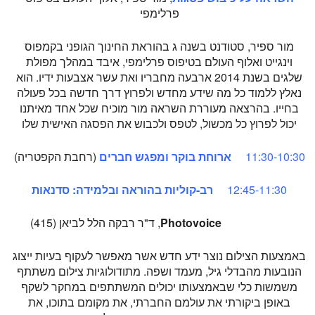
פרלימפי
מור ספיר, סטודנט בשנה ג בהוראת החינוך הגופני בקמפוס
וינגייט ואלוף העולם בטיפוס פרלימפי, איבד במהלך מפולת
שלגים בשנת 2014 ארבעה מחבריו ואת עשר אצבעות ידיו. הוא
נאלץ ללמוד כל מה שידע מחדש ולפרוץ דרך חדשה בכל פעולה
בחייו. בהרצאה מעוררת השראה מור מוכיח שכל אחד מאיתנו
יכול לפרוץ כל מכשול, לטפס ולכבוש את הפסגה האישית שלו
11:30-10:30
ארוחת בוקר ומפגש חברים
(רחבת הקפטריה)
12:45-11:30
רב-קוליות בהוראה ובלמידה: סדנאות
Photovoice
, ד"ר רבקה הלל לביאן (415)
באמצעות הצילום נוצר ידע חדש אשר מאפשר לעקוף בעיות ייצוג
הנובעות מהבדלי גיל, מעמד ושפה. מתודולוגיות צילום משתתף
משמשות כלי שבאמצעותו יכולים המשתתפים במחקר לשקף
באופן ביקורתי את עולמם החברתי, את מקומם בתוכו, את