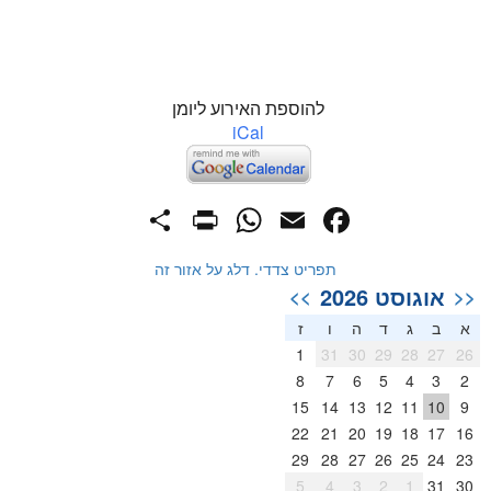
להוספת האירוע ליומן
iCal
PrintFriendly
Share
WhatsApp
Facebook
Email
תפריט צדדי. דלג על אזור זה
אוגוסט 2026
>>
<<
א
ב
ג
ד
ה
ו
ז
1
31
30
29
28
27
26
8
7
6
5
4
3
2
15
14
13
12
11
10
9
22
21
20
19
18
17
16
29
28
27
26
25
24
23
5
4
3
2
1
31
30