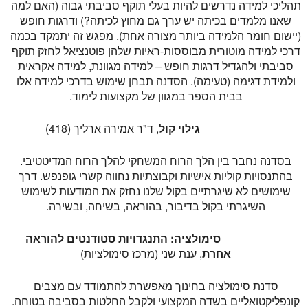
תהליכי למידה נדרשים להיות בעלי תוקף סביבתי גבוה (האם למה
שאנו מלמדים בכיתה יש ערך גם מחוץ לכיתה?) ודרגות חופש
(יישום חומר הלמידה ביותר מצורה אחת). מפגש זה יתמקד בכמה
דרכי למידה מוטורית מבוססות-ראיות שלהן פוטנציאל לחזק תוקף
סביבתי ולהגדיל דרגות חופש – למידה מגוונת, למידה אקראית
ולמידת דגימה (טעימה). הסדנה תבחן שימוש בדרכי למידה אלו
בבית הספר במגוון של מקצועות לימוד.
גילוי קול
, ד"ר אמירה ארליך (418)
בסדנה נחבר בין הלך הרוח המשחקי להלך הרוח המדיטטיבי.
בהתנסויות קוליות אישיות וקבוצתיות נחווה קשרי גופנפש. דרך
שימושים לא שיגרתיים בקול שלנו נחזק את המודעות לשימוש
השיגרתי בקול בדיבור, בהוראה, בשיחה, ובשירה.
סימולציה: התנגדויות סטודנטים להוראה
אחרת
, ענת שני (מרכז סימולציות)
סדנת סימולציה בחינוך מאפשרת להתמודד עם מצבים
קונפליקטואליים בשדה המקצועי ולקבל החלטות בסביבה בטוחה.