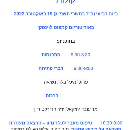
ביום רביעי (כ"ד בתשרי תשפ"ג) 19 באוקטובר 2022
באודיטוריום קמפוס לוינסקי
בתוכנית:
9:00-8:30
התכנסות
9:30-9:00
דברי פתיחה
פרופ' מיכל בלר, נשיאה
ברכות
מר עובד יחזקאל, יו"ר הדירקטוריון
10:30-9:30
טיפוס מעבר לכל דמיון – הרצאה מעוררת
השראה על כיבוש פסגות
, מור ספיר, אלוף העולם בטיפוס