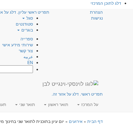
דלג לתוכן המרכזי
הצהרת
תפריט ראשי עליון. דלג על אז
נגישות
סגל
סטודנטים
בוגרים
ספרייה
שירותי מידע אישי
צור קשר
عربيه
EN
חפש:
תפריט ראשי. דלג על אזור זה.
על המרכז
תואר ראשון
תואר שני
תעו
דף הבית
»
אירועים
»
יום עיון בתוכנית לתואר שני בחינוך מי