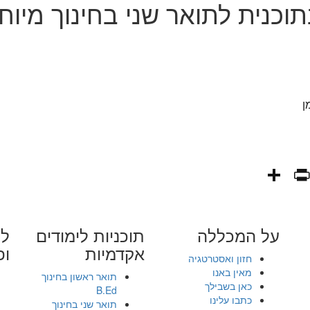
בתוכנית לתואר שני בחינוך מיוח
ן
PrintFriendly
Share
WhatsAp
Fa
E
על המכללה
תוכניות לימודים
לי
אקדמיות
ופ
חזון ואסטרטגיה
מאין באנו
תואר ראשון בחינוך
כאן בשבילך
B.Ed
כתבו עלינו
תואר שני בחינוך