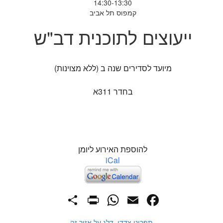
14:30-13:30
קמפוס תל אביב
ייעוצים לתוכנית דב"ש
מיועד לסדירים שנה ב (ללא מצוינות)
בחדר 311א
להוספת האירוע ליומן
iCal
PrintFriendly
Share
WhatsApp
Facebook
Email
תפריט צדדי. דלג על אזור זה