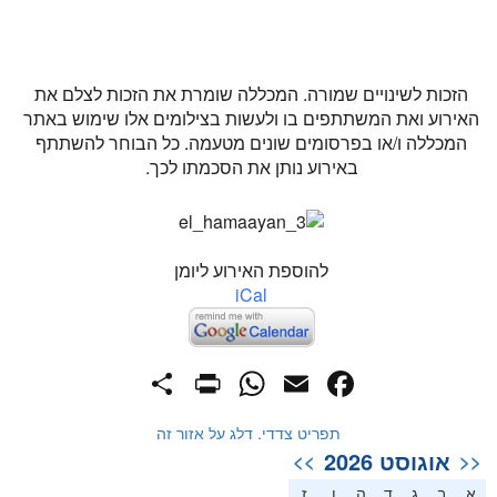
הזכות לשינויים שמורה. המכללה שומרת את הזכות לצלם את
האירוע ואת המשתתפים בו ולעשות בצילומים אלו שימוש באתר
המכללה ו/או בפרסומים שונים מטעמה. כל הבוחר להשתתף
באירוע נותן את הסכמתו לכך.
להוספת האירוע ליומן
iCal
PrintFriendly
Share
WhatsApp
Facebook
Email
תפריט צדדי. דלג על אזור זה
אוגוסט 2026
>>
<<
א
ב
ג
ד
ה
ו
ז