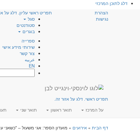
דלג לתוכן המרכזי
הצהרת
תפריט ראשי עליון. דלג על אז
נגישות
סגל
סטודנטים
בוגרים
ספרייה
שירותי מידע אישי
צור קשר
عربيه
EN
חפש:
תפריט ראשי. דלג על אזור זה.
על המרכז
תואר ראשון
תואר שני
תעו
דף הבית
»
אירועים
»
מועדון הספר: אגי משעול – "כשאני ע