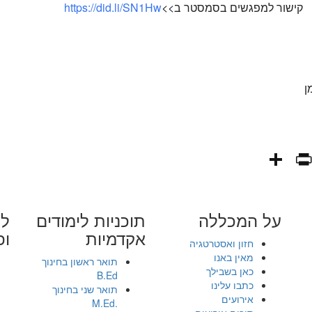
קישור למפגשים בסמסטר ב>>
https://did.li/SN1Hw
ן
PrintFriendly
Share
WhatsAp
Fa
E
על המכללה
תוכניות לימודים
לי
אקדמיות
ופ
חזון ואסטרטגיה
מאין באנו
תואר ראשון בחינוך
כאן בשבילך
B.Ed
כתבו עלינו
תואר שני בחינוך
אירועים
.M.Ed