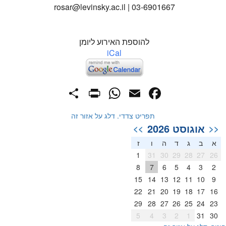
rosar@levinsky.ac.il | 03-6901667
להוספת האירוע ליומן
iCal
PrintFriendly
Share
WhatsApp
Facebook
Email
תפריט צדדי. דלג על אזור זה
אוגוסט 2026
>>
<<
א
ב
ג
ד
ה
ו
ז
1
31
30
29
28
27
26
8
7
6
5
4
3
2
15
14
13
12
11
10
9
22
21
20
19
18
17
16
29
28
27
26
25
24
23
5
4
3
2
1
31
30