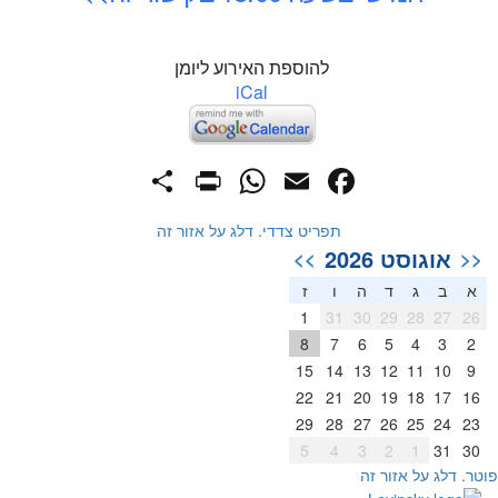
להוספת האירוע ליומן
iCal
PrintFriendly
Share
WhatsApp
Facebook
Email
תפריט צדדי. דלג על אזור זה
אוגוסט 2026
>>
<<
א
ב
ג
ד
ה
ו
ז
1
31
30
29
28
27
26
8
7
6
5
4
3
2
15
14
13
12
11
10
9
22
21
20
19
18
17
16
29
28
27
26
25
24
23
5
4
3
2
1
31
30
וטר. דלג על אזור זה