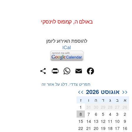
באולם ה, קמפוס לוינסקי
להוספת האירוע ליומן
iCal
PrintFriendly
Share
WhatsApp
Facebook
Email
תפריט צדדי. דלג על אזור זה
אוגוסט 2026
>>
<<
א
ב
ג
ד
ה
ו
ז
1
31
30
29
28
27
26
8
7
6
5
4
3
2
15
14
13
12
11
10
9
22
21
20
19
18
17
16