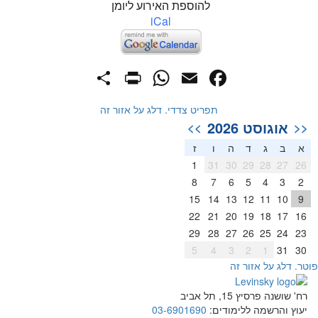
להוספת האירוע ליומן
iCal
PrintFriendly
Share
WhatsApp
Facebook
Email
תפריט צדדי. דלג על אזור זה
אוגוסט 2026
>>
<<
א
ב
ג
ד
ה
ו
ז
1
31
30
29
28
27
26
8
7
6
5
4
3
2
15
14
13
12
11
10
9
22
21
20
19
18
17
16
29
28
27
26
25
24
23
5
4
3
2
1
31
30
וטר. דלג על אזור זה
רח' שושנה פרסיץ 15, תל אביב
יעוץ והרשמה ללימודים:
03-6901690