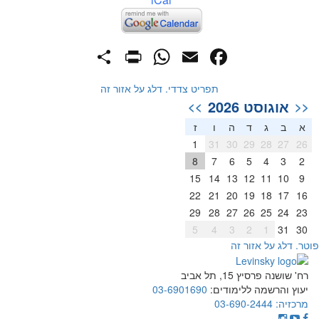
PrintFriendly
Share
WhatsApp
Facebook
Email
תפריט צדדי. דלג על אזור זה
אוגוסט 2026
>>
<<
א
ב
ג
ד
ה
ו
ז
1
31
30
29
28
27
26
8
7
6
5
4
3
2
15
14
13
12
11
10
9
22
21
20
19
18
17
16
29
28
27
26
25
24
23
5
4
3
2
1
31
30
וטר. דלג על אזור זה
רח' שושנה פרסיץ 15, תל אביב
יעוץ והרשמה ללימודים:
03-6901690
מרכזיה:
03-690-2444