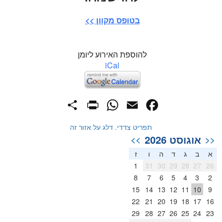
בטופס מקוון >>
להוספת האירוע ליומן
iCal
PrintFriendly
Share
WhatsApp
Facebook
Email
תפריט צדדי. דלג על אזור זה
אוגוסט 2026
>>
<<
א
ב
ג
ד
ה
ו
ז
1
31
30
29
28
27
26
8
7
6
5
4
3
2
15
14
13
12
11
10
9
22
21
20
19
18
17
16
29
28
27
26
25
24
23