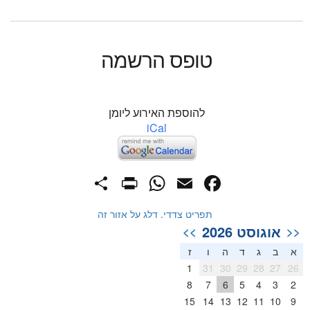
טופס הרשמה
להוספת האירוע ליומן
iCal
PrintFriendly
Share
WhatsApp
Facebook
Email
תפריט צדדי. דלג על אזור זה
אוגוסט 2026
>>
<<
א
ב
ג
ד
ה
ו
ז
1
31
30
29
28
27
26
8
7
6
5
4
3
2
15
14
13
12
11
10
9