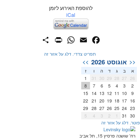
להוספת האירוע ליומן
iCal
PrintFriendly
Share
WhatsApp
Facebook
Email
תפריט צדדי. דלג על אזור זה
אוגוסט 2026
>>
<<
א
ב
ג
ד
ה
ו
ז
1
31
30
29
28
27
26
8
7
6
5
4
3
2
15
14
13
12
11
10
9
22
21
20
19
18
17
16
29
28
27
26
25
24
23
5
4
3
2
1
31
30
וטר. דלג על אזור זה
רח' שושנה פרסיץ 15, תל אביב