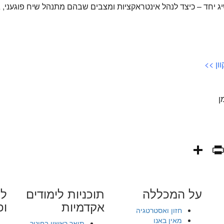
ג יחד – כיצד לנהל אינטראקציות ומצבים שבהם מתנהל שיח פוגעני, ג
ון
>>
ן
PrintFriendly
Share
WhatsAp
Fa
E
על המכללה
תוכניות לימודים
לי
אקדמיות
ופ
חזון ואסטרטגיה
מאין באנו
תואר ראשון בחינוך