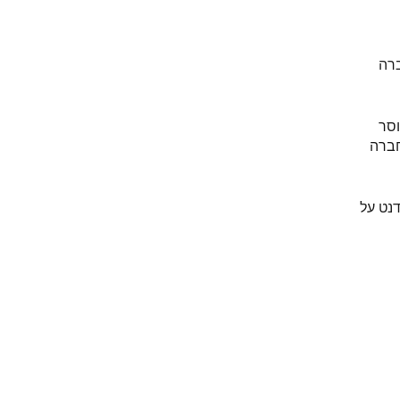
ברה
וסר
חברה
נט על