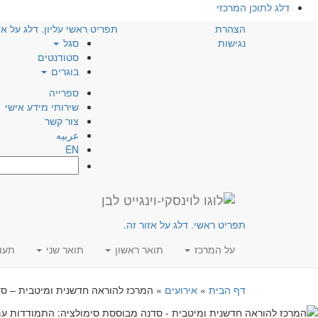
דלג לתוכן המרכזי
הצהרת
תפריט ראשי עליון. דלג על אז
נגישות
סגל
סטודנטים
בוגרים
ספרייה
שירותי מידע אישי
צור קשר
عربيه
EN
חפש:
תפריט ראשי. דלג על אזור זה.
על המרכז
תואר ראשון
תואר שני
תעו
דף הבית
»
אירועים
»
המרכז להוראה חדשנית ומיטבית – סד