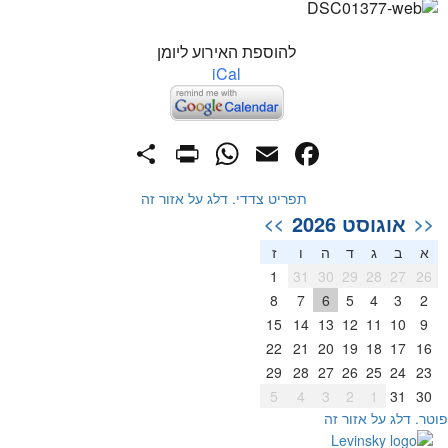
להוספת האירוע ליומן
iCal
PrintFriendly
Share
WhatsApp
Facebook
Email
תפריט צדדי. דלג על אזור זה
אוגוסט 2026
>>
<<
א
ב
ג
ד
ה
ו
ז
1
31
30
29
28
27
26
8
7
6
5
4
3
2
15
14
13
12
11
10
9
22
21
20
19
18
17
16
29
28
27
26
25
24
23
5
4
3
2
1
31
30
וטר. דלג על אזור זה