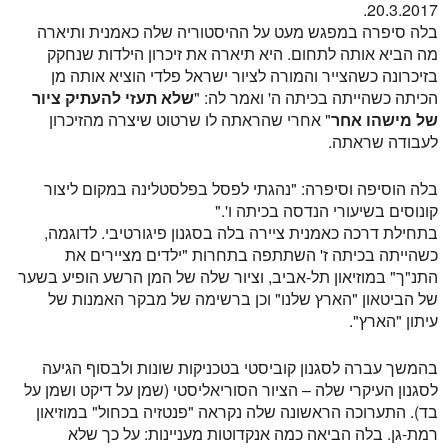
20.3.2017.
בלה סיפרה במפגש מעט על ההיסטוריה שלה כאמנית ותיארה
מה הביא אותה לתחום. היא תיארה את זיכרון הילדות שנחקק
בזיכרונה כשהצייר והמורה לציור ישראל פלדי הוציא אותה מן
הכיתה כשהייתה בכיתה ה' ואמר לה: "
שלא תעזי להעתיק ציור
של
מישהו אחר
" אחרי שהראתה לו שרטוט שיצרה מהזיכרון
לעבודה שראתה.
בלה הוסיפה וסיפרה: "נהגתי לפסל בפלסטלינה במקום ליצור
קונוסים בשיעורי הנדסה בכיתה ו'."
בתחילת דרכה כאמנית ציירה בלה בסגנון פיגורטיבי. לדוגמה,
כשהייתה בכיתה ז' השתתפה בתחרות "ילדים מציירים את
התנ"ך" במוזיאון תל-אביב, וציור שלה של המן הרשע הופיע בשער
של הביטאון "הארץ שלנו" וכן ברשימה של מבקר האמנות של
עיתון "הארץ".
בהמשך עברה לסגנון קוביסטי בטכניקות שונות ולבסוף הגיעה
לסגנון העיקרי שלה – הציור הסוריאליסטי (שמן על דיקט ושמן על
בד). התערוכה הראשונה שלה נקראה "פנטזיה בכחול" במוזיאון
רמת-גן. בלה הביאה כמה אנקדוטות מעניינות: על כך שלא