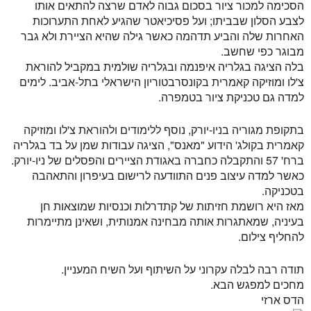
הסכימה למכור ציור בסכום גבוה לאדם שרצה להתאים אותו
לצבע הסלון שבביתו; ועל פסיכיאטר שהגיע לאחת התערוכות
האחרות שלה והביע תדהמה כאשר גילה שהיא הציירת ולא גבר
מבוגר כפי שחשב.
בלה הציגה בגלריה איפנמה ובגלריה שולמית במקביל להוראת
צ'לו ומוזיקה קאמרית בקונסרבטוריון הישראלי בתל-אביב. לימים
למדה גם טכניקת ציור בטמפרה.
בתקופת מגוריה בניו-יורק, נוסף ללימודים ולהוראת צ'לו ומוזיקה
קאמרית בקולג' הידוע "מאנס", הציגה עבודות שמן על בד בגלריה
ברח' 57 והתקבלה כחברה באגודת הציירים והפסלים של ניו-יורק.
כאשר למדה עיצוב פנים התוודעה לרישום בעיפרון והתאהבה
בטכניקה.
מאז היא רושמת חזיתות של קתדרלות וכנסיות שמוצאות חן
בעיניה, שמאתגרות אותה מבחינה אמנותית, ושאינן מתיימרות
להחליף צילום.
תודה רבה לבלה עקרוני על השיתוף ועל השיח המעניין.
מחכים למפגש הבא.
הדס ארזי