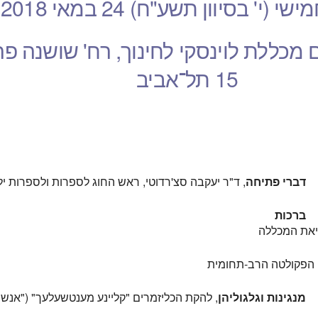
 (י' בסיוון תשע"ח) 24 במאי 2018
 מכללת לוינסקי לחינוך, רח' שושנה פר
15 תל־אביב
דברי פתיחה
, ד"ר יעקבה סצ'רדוטי, ראש החוג לספרות ולספרות יל
ברכות
שיאת המכללה
קן הפקולטה הרב-תחומית
מנגינות וגלגוליהן
, להקת הכליזמרים "קליינע מענטשעלעך" ("אנשי