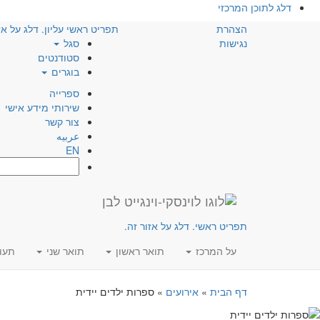
דלג לתוכן המרכזי
הצהרת
תפריט ראשי עליון. דלג על אז
נגישות
סגל
סטודנטים
בוגרים
ספרייה
שירותי מידע אישי
צור קשר
عربيه
EN
חפש:
תפריט ראשי. דלג על אזור זה.
על המרכז
תואר ראשון
תואר שני
תעו
דף הבית
»
אירועים
»
ספרות ילדים יידית