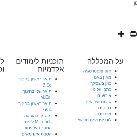
ן
PrintFriendly
Share
WhatsAp
Fa
E
על המכללה
תוכניות לימודים
לי
אקדמיות
ופ
חזון ואסטרטגיה
מאין באנו
תואר ראשון בחינוך
כאן בשבילך
B.Ed
כתבו עלינו
תואר שני בחינוך
אירועים
.M.Ed
סיכום אירועים
תואר ראשון בחינוך
דרושים
גופני
מכרזים
מוסמך בהוראה
לוח אירועים חודשי
M.Teach לבית
הספר העל-יסודי
הסבת אקדמאים