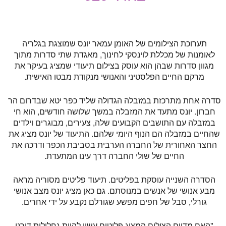
תערוכת הצילומים של האומן עמאר יונס שמוצגת בגלריה
לאומנות של מכללת לוינסקי לחינוך, מאגדת שתי סדרות מתוך
מגוון סדרות שבהן הוא עוסק בצילום תיעודי שמציג בעיקר את
מרקם החיים הפלסטיני והאנושי מנקודת מבטו האישית.
סדרה אחת מתרכזת במזבלה הגדולה שליד כפר יטא שבדרום הר
חברון. יונס מתעד את המזבלה במשך שלושה חודשים, הוא חי
במזבלה עם התושבים הקבועים שלה, צעירים, מבוגרים וילדים
שהחיים במזבלה הם הנוף היומי שלהם. התיעוד של יונס מציג את
החצר האחורית של החברה הערבית בסביבת הכפר ודרכה את
החיים של שולי החברה דרך עינו המתעדת.
הסדרה השנייה עוסקת בפליטים. תיעוד פליטים מסוריה מראה
מבע אנושי של אנשים במנוסתם. גם כאן מציג יונס מצב אנושי
גורלי, סבל של חפים מפשע שגורלם נקבע על ידי אחרים.
"האם מדיום הצילום המציג פליטים עשוי להיות גחלילית דורנו