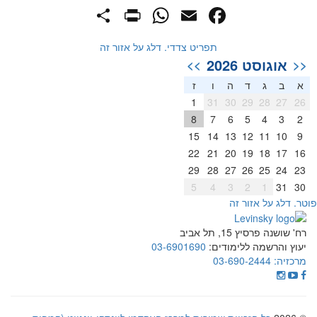
PrintFriendly
Share
WhatsApp
Facebook
Email
תפריט צדדי. דלג על אזור זה
אוגוסט 2026
>>
<<
א
ב
ג
ד
ה
ו
ז
1
31
30
29
28
27
26
8
7
6
5
4
3
2
15
14
13
12
11
10
9
22
21
20
19
18
17
16
29
28
27
26
25
24
23
5
4
3
2
1
31
30
וטר. דלג על אזור זה
רח' שושנה פרסיץ 15, תל אביב
יעוץ והרשמה ללימודים:
03-6901690
מרכזיה:
03-690-2444