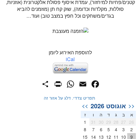
קטנים/פחיות למיחזור), עמדת איסוף פסולת אלקטרונית (אוזניות,
סוללות, מקלדות וכדומה), שוק קח תן (מוזמנים להביא
בגדים/משחקים וכל חפץ במצב טוב) ועוד…
להוספת האירוע ליומן
iCal
PrintFriendly
Share
WhatsApp
Facebook
Email
תפריט צדדי. דלג על אזור זה
אוגוסט 2026
>>
<<
א
ב
ג
ד
ה
ו
ז
1
31
30
29
28
27
26
8
7
6
5
4
3
2
15
14
13
12
11
10
9