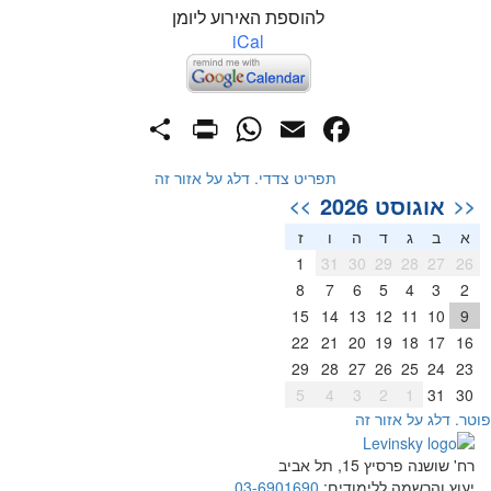
להוספת האירוע ליומן
iCal
PrintFriendly
Share
WhatsApp
Facebook
Email
תפריט צדדי. דלג על אזור זה
אוגוסט 2026
>>
<<
א
ב
ג
ד
ה
ו
ז
1
31
30
29
28
27
26
8
7
6
5
4
3
2
15
14
13
12
11
10
9
22
21
20
19
18
17
16
29
28
27
26
25
24
23
5
4
3
2
1
31
30
וטר. דלג על אזור זה
רח' שושנה פרסיץ 15, תל אביב
יעוץ והרשמה ללימודים:
03-6901690