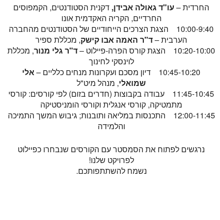
החרדית –
עו"ד גאולה אבידן,
דקנית הסטודנטים, הקמפוסים
החרדיים, הקריה האקדמית אונו
10:00-9:40 הצגת הצרכים הייחודיים של הסטודנטים מהחברה
הערבית –
ד"ר האמה אבו קישק
, מכללת ספיר
10:20-10:00 הצגת קורס הפרה-פיילוט –
ד"ר גלי מנור
, מכללת
לוינסקי לחינוך
10:45-10:20 דיון מסכם ועקרונות מנחים כלליים –
אלי
שמואלי
, מנהל מיט"ל
11:45-10:45 עבודה בקבוצות (חדרים בזום) לפי קורסים: קורסי
מתמטיקה, קורסי אנגלית וקורסי הומניסטיקה
12:00-11:45 התכנסות במליאה ותובנות; גיבוש המשך התמיכה
והלמידה
נרגשים לפתוח את הסמסטר עם הקורסים שנבחרו כפיילוט
לפרויקט שלנו!
נשמח להשתתפותכם.