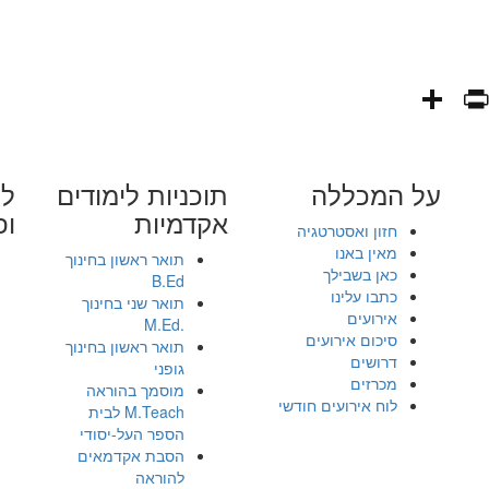
PrintFriendly
Share
WhatsAp
Fa
E
על המכללה
תוכניות לימודים
לי
אקדמיות
ופ
חזון ואסטרטגיה
מאין באנו
תואר ראשון בחינוך
כאן בשבילך
B.Ed
כתבו עלינו
תואר שני בחינוך
אירועים
.M.Ed
סיכום אירועים
תואר ראשון בחינוך
דרושים
גופני
מכרזים
מוסמך בהוראה
לוח אירועים חודשי
M.Teach לבית
הספר העל-יסודי
הסבת אקדמאים
להוראה