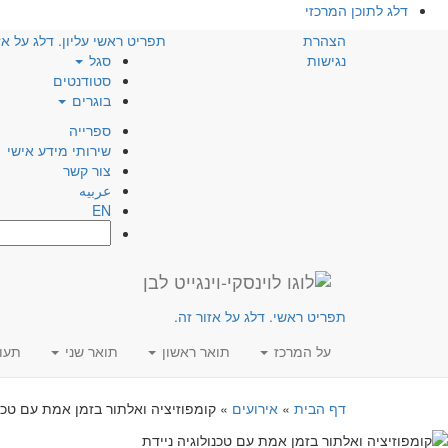
דלג לתוכן המרכזי
הצהרת
תפריט ראשי עליון. דלג על אז
נגישות
סגל
סטודנטים
בוגרים
ספרייה
שירותי מידע אישי
צור קשר
عربيه
EN
חפש:
תפריט ראשי. דלג על אזור זה.
על המרכז
תואר ראשון
תואר שני
תעו
דף הבית
»
אירועים
»
קומפוזיציה ואלתור בזמן אמת עם טכנו