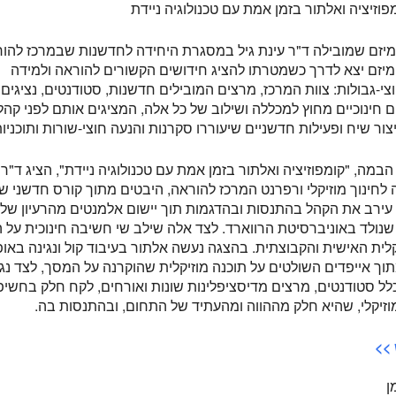
פוזיציה ואלתור בזמן אמת עם טכנולוגיה ניידת
יזם שמובילה ד"ר עינת גיל במסגרת היחידה לחדשנות שבמרכז להו
מיזם יצא לדרך כשמטרתו להציג חידושים הקשורים להוראה ולמידה
י-גבולות: צוות המרכז, מרצים המובילים חדשנות, סטודנטים, נציגים
 חינוכיים מחוץ למכללה ושילוב של כל אלה, המציגים אותם לפני קהל מ
ור שיח ופעילות חדשניים שיעוררו סקרנות והנעה חוצי-שורות ותוכניות
מה, "קומפוזיציה ואלתור בזמן אמת עם טכנולוגיה ניידת", הציג ד"ר 
לחינוך מוזיקלי ורפרנט המרכז להוראה, היבטים מתוך קורס חדשני ש
עירב את הקהל בהתנסות ובהדגמות תוך יישום אלמנטים מהרעיון של
Laptop Orchestr, שנולד באוניברסיטת הרווארד. לצד אלה שילב שי חשיבה חינוכית על
לית האישית והקבוצתית. בהצגה נעשה אלתור בעיבוד קול ונגינה באופן
תוך אייפדים השולטים על תוכנה מוזיקלית שהוקרנה על המסך, לצד נגי
לל סטודנטים, מרצים מדיסציפלינות שונות ואורחים, לקח חלק בחשיפ
וזיקלי, שהיא חלק מההווה ומהעתיד של התחום, ובהתנסות בה.
>>
ן