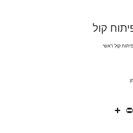
יתוח קול
יתוח קול ראשי
ן
PrintFriendly
Share
WhatsAp
Fa
E