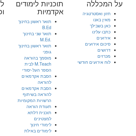
על המכללה
תוכניות לימודים
לי
אקדמיות
ופ
חזון ואסטרטגיה
מאין באנו
תואר ראשון בחינוך
כאן בשבילך
B.Ed
כתבו עלינו
תואר שני בחינוך
אירועים
.M.Ed
סיכום אירועים
תואר ראשון בחינוך
דרושים
גופני
מכרזים
מוסמך בהוראה
לוח אירועים חודשי
M.Teach לבית
הספר העל-יסודי
הסבת אקדמאים
להוראה
הסבת אקדמאים
להוראה בשיתוף
הרשויות המקומיות
תעודת הוראה
תוכנית דלתא
למצטינים
לימודי חינוך
לימודים באילת