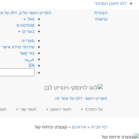
דלג לתוכן המרכזי
הצהרת
תפריט ראשי עליון. דלג על אז
נגישות
סגל
סטודנטים
בוגרים
ספרייה
שירותי מידע אישי
צור קשר
عربيه
EN
חפש:
תפריט ראשי. דלג על אזור זה.
על המרכז
תואר ראשון
תואר שני
תעו
דף הבית
»
אירועים
»
קונצרט פיתוח קול