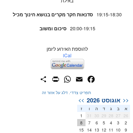
באילת
19:15-18:30
סדנאות חקר מקרים בנושא חינוך מכיל
20:00-19:15
סיכום ומשוב
להוספת האירוע ליומן
iCal
PrintFriendly
Share
WhatsApp
Facebook
Email
תפריט צדדי. דלג על אזור זה
אוגוסט 2026
>>
<<
א
ב
ג
ד
ה
ו
ז
1
31
30
29
28
27
26
8
7
6
5
4
3
2
15
14
13
12
11
10
9